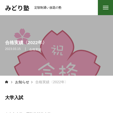
みどり塾
定額制通い放題の塾
ホーム
HOME
ブログ
BLOG
合格実績〈2022年〉
学年別指導
BY GRADE
2023.03.15
合格実績
小学生
中学生
お知らせ
合格実績〈2022年〉
高校生
オンライン生
大学入試
費用と開校時間
ABOUT