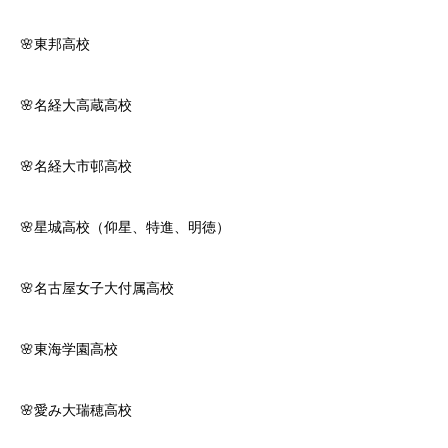
🌸東邦高校
🌸名経大高蔵高校
🌸名経大市邨高校
🌸星城高校（仰星、特進、明徳）
🌸名古屋女子大付属高校
🌸東海学園高校
🌸愛み大瑞穂高校