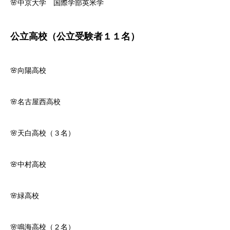
🌸中京大学 国際学部英米学
入塾までの流れ
FLOW
公立高校（公立受験者１１名）
卒業生の声
ALUMNI TESTIMONIALS
お知らせ
NEWS
🌸向陽高校
お問い合わせ
CONTACT
🌸名古屋西高校
🌸天白高校（３名）
🌸中村高校
🌸緑高校
🌸鳴海高校（２名）